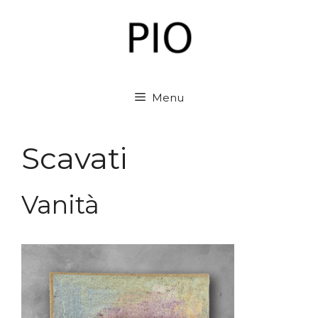
Vai
al
contenuto
Menu
Scavati
Vanità