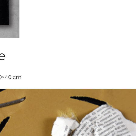
e
50×40 cm